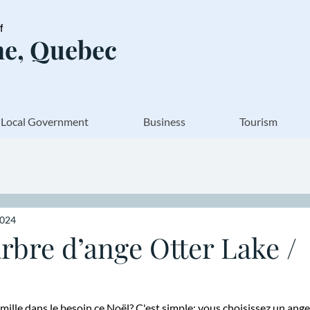
of
e, Quebec
Local Government
Business
Tourism
2024
arbre d’ange Otter Lake /
mille dans le besoin ce Noël? C'est simple; vous choisissez un ange 