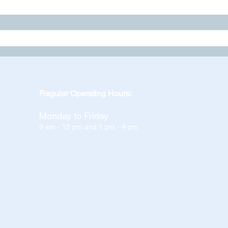
Regular Operating Hours:
Monday to Friday
9 am - 12 pm and 1 pm - 4 pm