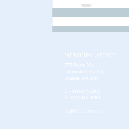
MUNICIPAL OFFICE:
775 Route 366
Ladysmith (Thorne),
Quebec J0X 2A0
B - 819-647-3206
F - 819-647-2086
dg@thorneque.ca