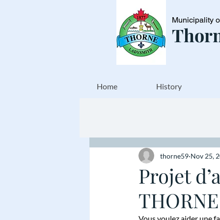
Municipality 
Thorn
Home
History
thorne59
Nov 25, 
Projet d’
THORNE
Vous voulez aider une fa