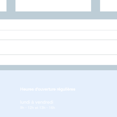
Interdiction de feux
Ferm
Heures d'ouverture régulières
lundi à vendredi
9h - 12h et 13h - 16h