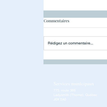
Pile à risque
Commentaires
Rédigez un commentaire...
Services municipaux
775, route 366
Ladysmith (Thorne), Québec
J0X 2A0