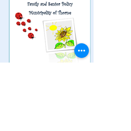
Services municipaux
775, route 366
Ladysmith (Thorne), Québec
J0X 2A0
Heures d'ouverture régulières