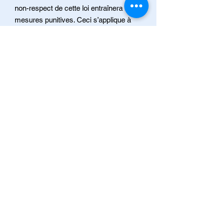
non-respect de cette loi entraînera des
mesures punitives. Ceci s’applique à
tous les résidents de Thorne.
Des renseignements supplémentaires
ou des clarifications concernant ces
règlements peuvent être obtenus par
courriel, téléphone, télécopieur ou en
personne durant les heures d’ouverture.
Service de voirie
Pour toute question ou préoccupation
concernant les chemins de la
municipalité de Thorne, vous pouvez
vous rendre en personne au bureau
municipal pendant les heures
d'ouverture ou téléphoner au
819-647-
3206
.