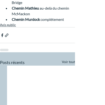
Bridge
Chemin Mathieu
 au-delà du chemin 
McMackon
Chemin Murdock 
complètement
Avis public
Posts récents
Voir tout