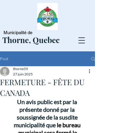
Municipalité de
Thorne, Quebec
Post
thorne59
27 juin 2025
FERMETURE - FÊTE DU
CANADA
Un avis public est par la 
présente donné par la 
soussignée de la susdite 
municipalité que 
le bureau 
municipal sera fermé le