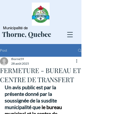
Municipalité de
Thorne, Quebec
Post
thorne59
28 août 2025
FERMETURE - BUREAU ET
CENTRE DE TRANSFERT
Un avis public est par la 
présente donné par la 
soussignée de la susdite 
municipalité que 
le bureau 
municipal et le centre de 