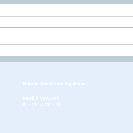
Interdiction de feux
Ferm
Heures d'ouverture régulières
lundi à vendredi
9h - 12h et 13h - 16h