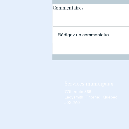
Pile à risque
Commentaires
Rédigez un commentaire...
Services municipaux
775, route 366
Ladysmith (Thorne), Québec
J0X 2A0