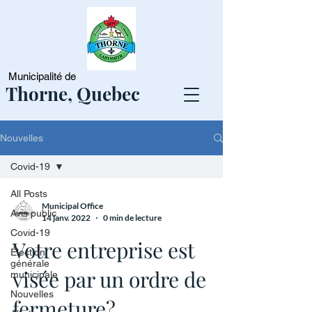
Municipalité de
Thorne, Quebec
Nouvelles
Covid-19
All Posts
Municipal Office
Avis public
14 janv. 2022
0 min de lecture
Covid-19
Votre entreprise est
Élection
générale
visée par un ordre de
municipale
Nouvelles
fermeture?