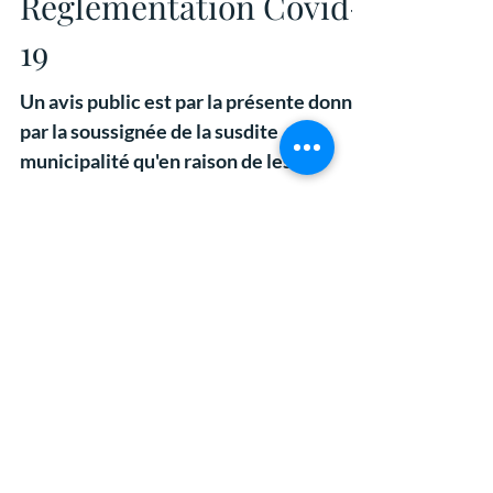
Réglementation Covid-
19
Un avis public est par la présente donné
par la soussignée de la susdite
municipalité qu'en raison de les
restrictions du Covid-19 qui...
Services municipaux
775, route 366
Ladysmith (Thorne), Québec
J0X 2A0
Heures d'ouverture régulières
lundi à vendredi
9h - 12h et 13h - 16h