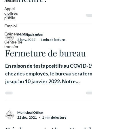
Alertes
Appel
d'offres
public
Emploi
Événements
Municipal Office
2 janv. 2022
1 min de lecture
Centre de
transfer
Fermeture de bureau
En raison de tests positifs au COVID-19
chez des employés, le bureau sera fermé
jusqu'au 10 janvier 2022. Notre
personnel restera...
Municipal Office
22 déc. 2021
1 min de lecture