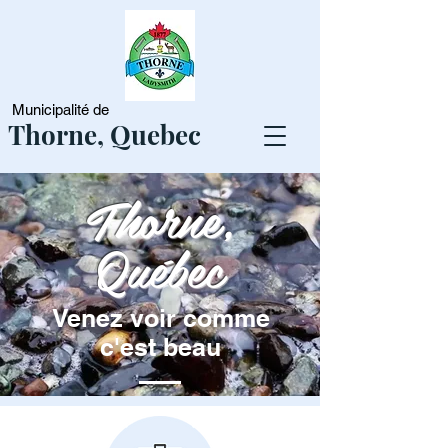
Municipalité de
Thorne, Quebec
Thorne,
Québec
Venez voir comme
c'est beau