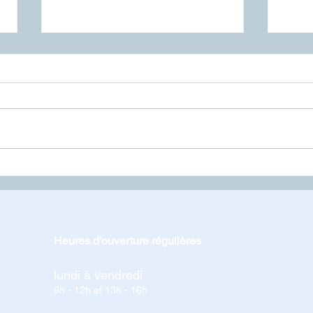
Interdiction de feux
Ferm
Heures d'ouverture régulières
lundi à vendredi
9h - 12h et 13h - 16h