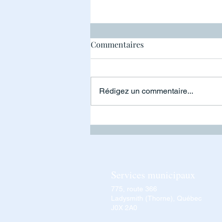
Pile à risque
Commentaires
Rédigez un commentaire...
Services municipaux
775, route 366
Ladysmith (Thorne), Québec
J0X 2A0