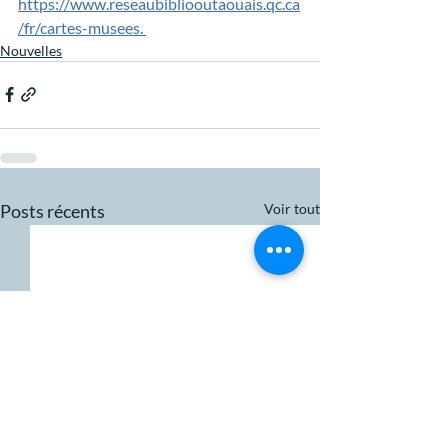
https://www.reseaubibliooutaouais.qc.ca
/fr/cartes-musees. 
Nouvelles
Posts récents
Voir tout