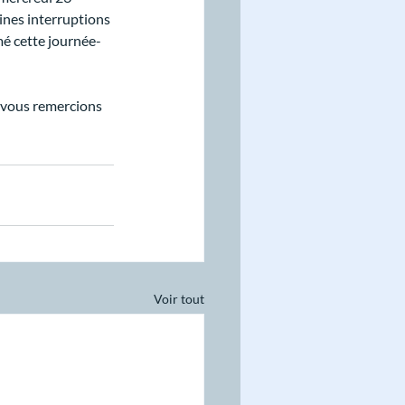
ines interruptions 
mé cette journée-
 vous remercions 
Voir tout